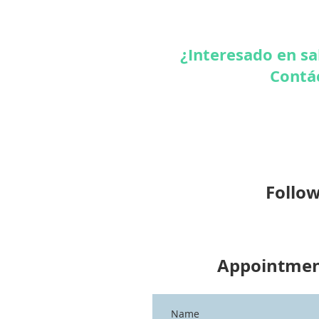
¿Interesado en sa
Contác
Follow
Appointme
Name