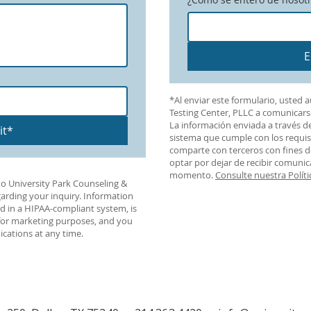
E
*Al enviar este formulario, usted 
Testing Center, PLLC a comunicars
La información enviada a través d
it*
sistema que cumple con los requis
comparte con terceros con fines 
optar por dejar de recibir comuni
momento.
Consulte nuestra Políti
to University Park Counseling &
arding your inquiry. Information
d in a HIPAA-compliant system, is
 for marketing purposes, and you
ations at any time.