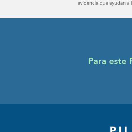
evidencia que ayudan a l
Para este
PI