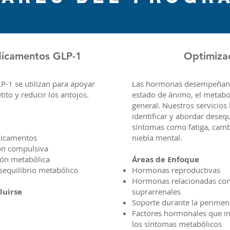
dicamentos GLP-1
Optimiza
-1 se utilizan para apoyar
Las hormonas desempeñan un
tito y reducir los antojos.
estado de ánimo, el metabol
general. Nuestros servicio
identificar y abordar deseq
síntomas como fatiga, cam
dicamentos
niebla mental.
ón compulsiva
ción metabólica
Áreas de Enfoque
sequilibrio metabólico
Hormonas reproductivas
Hormonas relacionadas con e
luirse
suprarrenales
Soporte durante la perime
Factores hormonales que in
los síntomas metabólicos