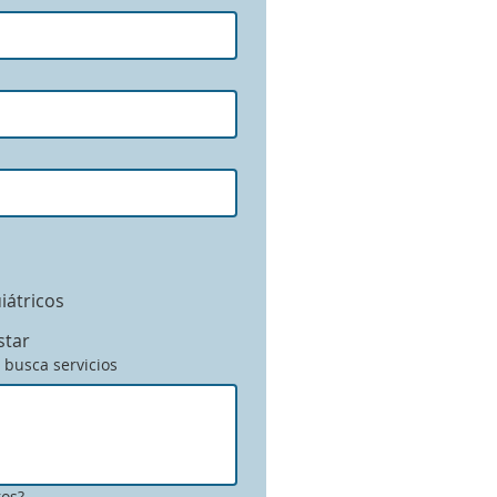
iátricos
star
 busca servicios
ros?