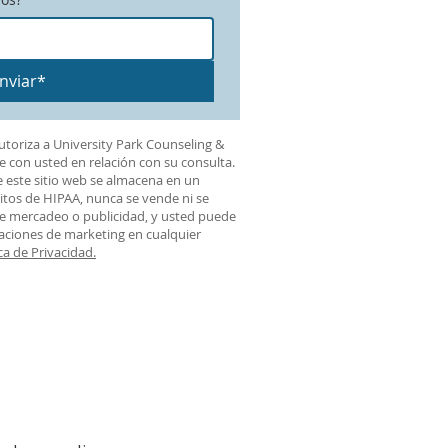
nviar*
autoriza a University Park Counseling &
e con usted en relación con su consulta.
e este sitio web se almacena en un
itos de HIPAA, nunca se vende ni se
de mercadeo o publicidad, y usted puede
caciones de marketing en cualquier
ca de Privacidad.